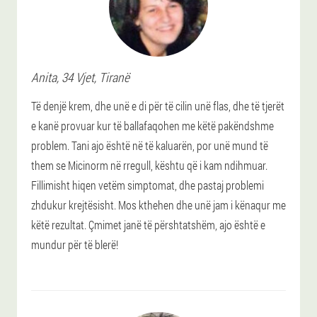
Anita
, 34 Vjet,
Tiranë
Të denjë krem, dhe unë e di për të cilin unë flas, dhe të tjerët
e kanë provuar kur të ballafaqohen me këtë pakëndshme
problem. Tani ajo është në të kaluarën, por unë mund të
them se Micinorm në rregull, kështu që i kam ndihmuar.
Fillimisht hiqen vetëm simptomat, dhe pastaj problemi
zhdukur krejtësisht. Mos kthehen dhe unë jam i kënaqur me
këtë rezultat. Çmimet janë të përshtatshëm, ajo është e
mundur për të blerë!