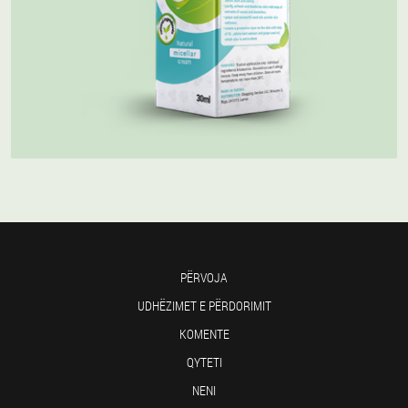
PËRVOJA
UDHËZIMET E PËRDORIMIT
KOMENTE
QYTETI
NENI