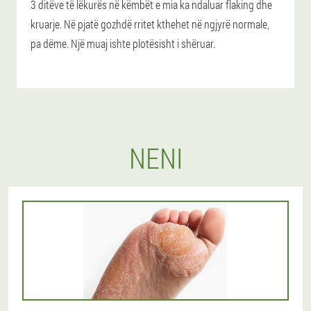
3 ditëve të lëkurës në këmbët e mia ka ndaluar flaking dhe
kruarje. Në pjatë gozhdë rritet kthehet në ngjyrë normale,
pa dëme. Një muaj ishte plotësisht i shëruar.
NENI