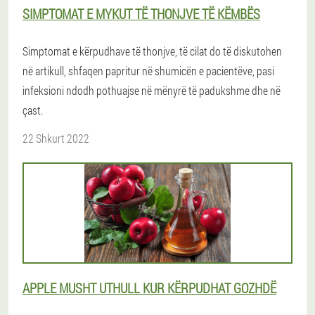
SIMPTOMAT E MYKUT TË THONJVE TË KËMBËS
Simptomat e kërpudhave të thonjve, të cilat do të diskutohen
në artikull, shfaqen papritur në shumicën e pacientëve, pasi
infeksioni ndodh pothuajse në mënyrë të padukshme dhe në
çast.
22 Shkurt 2022
APPLE MUSHT UTHULL KUR KËRPUDHAT GOZHDË