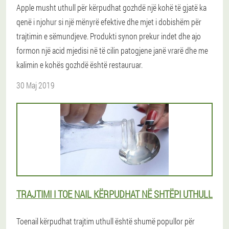
Apple musht uthull për kërpudhat gozhdë një kohë të gjatë ka
qenë i njohur si një mënyrë efektive dhe mjet i dobishëm për
trajtimin e sëmundjeve. Produkti synon prekur indet dhe ajo
formon një acid mjedisi në të cilin patogjene janë vrarë dhe me
kalimin e kohës gozhdë është restauruar.
30 Maj 2019
TRAJTIMI I TOE NAIL KËRPUDHAT NË SHTËPI UTHULL
Toenail kërpudhat trajtim uthull është shumë popullor për