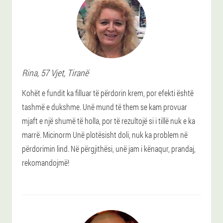
Rina
, 57 Vjet,
Tiranë
Kohët e fundit ka filluar të përdorin krem, por efekti është
tashmë e dukshme. Unë mund të them se kam provuar
mjaft e një shumë të holla, por të rezultojë si i tillë nuk e ka
marrë. Micinorm Unë plotësisht doli, nuk ka problem në
përdorimin lind. Në përgjithësi, unë jam i kënaqur, prandaj,
rekomandojmë!