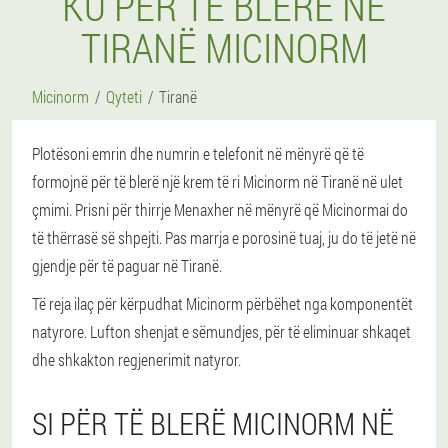
KU PËR TË BLERË NË
TIRANË MICINORM
Micinorm
Qyteti
Tiranë
Plotësoni emrin dhe numrin e telefonit në mënyrë që të
formojnë për të blerë një krem të ri Micinorm në Tiranë në ulet
çmimi. Prisni për thirrje Menaxher në mënyrë që Micinormai do
të thërrasë së shpejti. Pas marrja e porosinë tuaj, ju do të jetë në
gjendje për të paguar në Tiranë.
Të reja ilaç për kërpudhat Micinorm përbëhet nga komponentët
natyrore. Lufton shenjat e sëmundjes, për të eliminuar shkaqet
dhe shkakton regjenerimit natyror.
SI PËR TË BLERË MICINORM NË