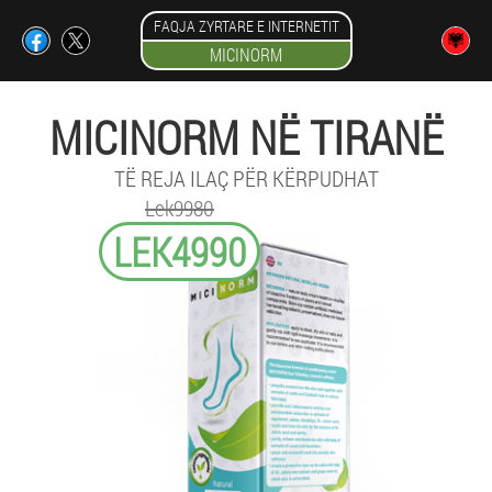
FAQJA ZYRTARE E INTERNETIT
MICINORM
MICINORM NË TIRANË
TË REJA ILAÇ PËR KËRPUDHAT
Lek9980
LEK4990