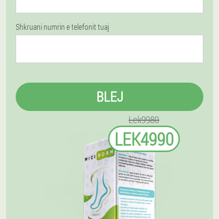
Shkruani numrin e telefonit tuaj
BLEJ
Lek9980
LEK4990