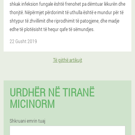
shkak infeksion fungale është frenohet pa dëmtuar lëkurën dhe
thonjtë. Nëpërmjet përdorimit të uthulla është e mundur për të
shtypur të zhvillimit dhe riprodhimit të patogjene, dhe madje
edhe të plotësisht të hequr qafe të sëmundjes.
22 Gusht 2019
Të gjithë artikujt
URDHËR NË TIRANË
MICINORM
Shkruani emrin tuaj