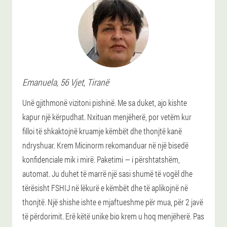
Emanuela
, 56 Vjet,
Tiranë
Unë gjithmonë vizitoni pishinë. Me sa duket, ajo kishte
kapur një kërpudhat. Nxituan menjëherë, por vetëm kur
filloi të shkaktojnë kruamje këmbët dhe thonjtë kanë
ndryshuar. Krem Micinorm rekomanduar në një bisedë
konfidenciale mik i mirë. Paketimi — i përshtatshëm,
automat. Ju duhet të marrë një sasi shumë të vogël dhe
tërësisht FSHIJ në lëkurë e këmbët dhe të aplikojnë në
thonjtë. Një shishe ishte e mjaftueshme për mua, për 2 javë
të përdorimit. Erë këtë unike bio krem u hoq menjëherë. Pas