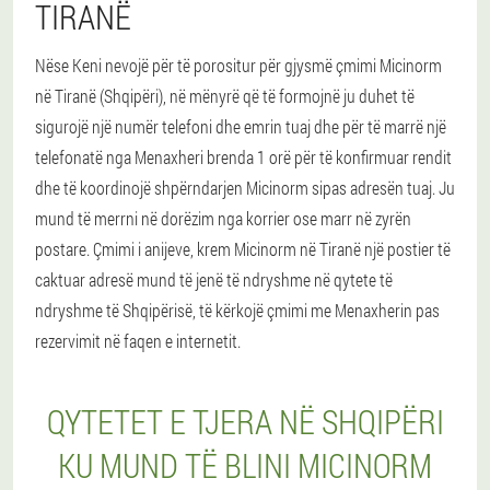
TIRANË
Nëse Keni nevojë për të porositur për gjysmë çmimi Micinorm
në Tiranë (Shqipëri), në mënyrë që të formojnë ju duhet të
sigurojë një numër telefoni dhe emrin tuaj dhe për të marrë një
telefonatë nga Menaxheri brenda 1 orë për të konfirmuar rendit
dhe të koordinojë shpërndarjen Micinorm sipas adresën tuaj. Ju
mund të merrni në dorëzim nga korrier ose marr në zyrën
postare. Çmimi i anijeve, krem Micinorm në Tiranë një postier të
caktuar adresë mund të jenë të ndryshme në qytete të
ndryshme të Shqipërisë, të kërkojë çmimi me Menaxherin pas
rezervimit në faqen e internetit.
QYTETET E TJERA NË SHQIPËRI
KU MUND TË BLINI MICINORM