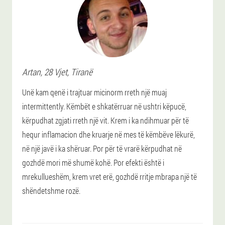
Artan
, 28 Vjet,
Tiranë
Unë kam qenë i trajtuar micinorm rreth një muaj
intermittently. Këmbët e shkatërruar në ushtri këpucë,
kërpudhat zgjati rreth një vit. Krem i ka ndihmuar për të
hequr inflamacion dhe kruarje në mes të këmbëve lëkurë,
në një javë i ka shëruar. Por për të vrarë kërpudhat në
gozhdë mori më shumë kohë. Por efekti është i
mrekullueshëm, krem vret erë, gozhdë rritje mbrapa një të
shëndetshme rozë.