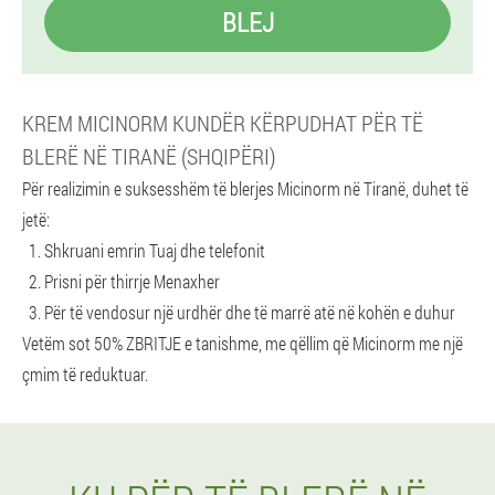
BLEJ
KREM MICINORM KUNDËR KËRPUDHAT PËR TË
BLERË NË TIRANË (SHQIPËRI)
Për realizimin e suksesshëm të blerjes Micinorm në Tiranë, duhet të
jetë:
Shkruani emrin Tuaj dhe telefonit
Prisni për thirrje Menaxher
Për të vendosur një urdhër dhe të marrë atë në kohën e duhur
Vetëm sot 50% ZBRITJE e tanishme, me qëllim që Micinorm me një
çmim të reduktuar.